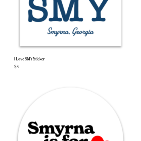
I Love SMY Sticker
$
5